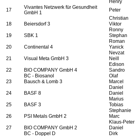
Henry
Vivantes Netzwerk für Gesundheit
17
Peter
GmbH 1
Christian
18
Beiersdorf 3
Viktor
Ronny
19
SBK 1
Stephan
Roman
20
Continental 4
Yanick
Nevzat
21
Visual Meta GmbH 3
Neill
Edison
22
BIO COMPANY GmbH 4
Sandro
BC - Biosanol
Olaf
23
Bausch & Lomb 3
Marcel
Daniel
24
BASF 8
Daniel
Marius
25
BASF 3
Tobias
Stephanie
26
PSI Metals GmbH 2
Marc
Klaus-Peter
27
BIO COMPANY GmbH 2
Daniel
BC - Doppel D
Dirk