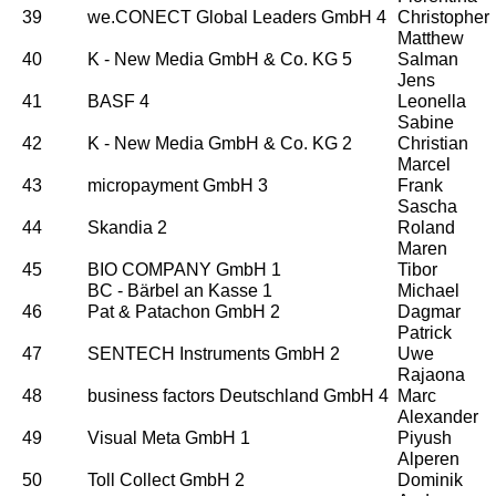
39
we.CONECT Global Leaders GmbH 4
Christopher
Matthew
40
K - New Media GmbH & Co. KG 5
Salman
Jens
41
BASF 4
Leonella
Sabine
42
K - New Media GmbH & Co. KG 2
Christian
Marcel
43
micropayment GmbH 3
Frank
Sascha
44
Skandia 2
Roland
Maren
45
BIO COMPANY GmbH 1
Tibor
BC - Bärbel an Kasse 1
Michael
46
Pat & Patachon GmbH 2
Dagmar
Patrick
47
SENTECH Instruments GmbH 2
Uwe
Rajaona
48
business factors Deutschland GmbH 4
Marc
Alexander
49
Visual Meta GmbH 1
Piyush
Alperen
50
Toll Collect GmbH 2
Dominik