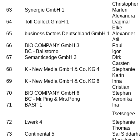
Christopher
63
Synergie GmbH 1
Marlen
Alexandra
64
Toll Collect GmbH 1
Dagmar
Elke
65
business factors Deutschland GmbH 1
Alexander
Atil
66
BIO COMPANY GmbH 3
Paul
BC - Ballstorno
Igor
67
Semanticedge GmbH 3
Dirk
Carsten
68
K - New Media GmbH & Co. KG 4
Stephanie
Karin
69
K - New Media GmbH & Co. KG 6
Inna
Cristian
70
BIO COMPANY GmbH 6
Stephan
BC - Mr.Ping & Mrs.Pong
Veronika
71
BASF 1
Ina
Tsetsegee
72
Lwerk 4
Stephanie
Thomas
73
Continental 5
Sai Siddarh
Marialuisa