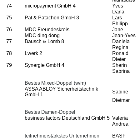
74
micropayment GmbH 4
Yves
Dana
75
Pat & Patachon GmbH 3
Lars
Philipp
76
MDC Freundeskreis
Jane
MDC ding dong
Jean-Yves
77
Bausch & Lomb 8
Daniela
Regina
78
Lwerk 2
Ronald
Dieter
79
Synergie GmbH 4
Sherin
Sabrina
Bestes Mixed-Doppel (w/m)
ASSA ABLOY Sicherheitstechnik
Sabine
GmbH 1
Dietmar
Bestes Damen-Doppel
business factors Deutschland GmbH 5
Valeria
Andrea
teilnehmerstärkstes Unternehmen
BASF