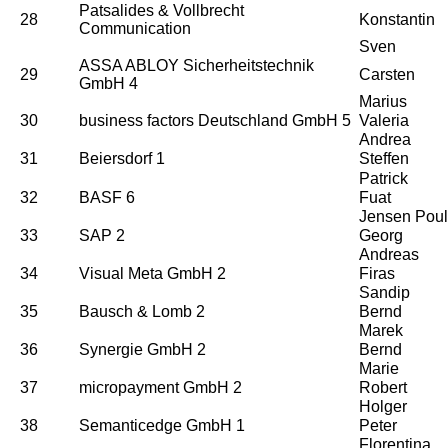
Patsalides & Vollbrecht
28
Konstantin
Communication
Sven
ASSA ABLOY Sicherheitstechnik
29
Carsten
GmbH 4
Marius
30
business factors Deutschland GmbH 5
Valeria
Andrea
31
Beiersdorf 1
Steffen
Patrick
32
BASF 6
Fuat
Jensen Pou
33
SAP 2
Georg
Andreas
34
Visual Meta GmbH 2
Firas
Sandip
35
Bausch & Lomb 2
Bernd
Marek
36
Synergie GmbH 2
Bernd
Marie
37
micropayment GmbH 2
Robert
Holger
38
Semanticedge GmbH 1
Peter
Florentina