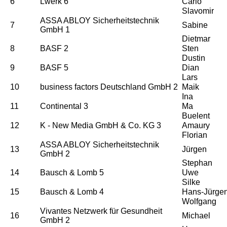
6
Lwerk 6
Carlo
Slavomir
ASSA ABLOY Sicherheitstechnik
7
Sabine
GmbH 1
Dietmar
8
BASF 2
Sten
Dustin
9
BASF 5
Dian
Lars
10
business factors Deutschland GmbH 2
Maik
Ina
11
Continental 3
Ma
Buelent
12
K - New Media GmbH & Co. KG 3
Amaury
Florian
ASSA ABLOY Sicherheitstechnik
13
Jürgen
GmbH 2
Stephan
14
Bausch & Lomb 5
Uwe
Silke
15
Bausch & Lomb 4
Hans-Jürge
Wolfgang
Vivantes Netzwerk für Gesundheit
16
Michael
GmbH 2