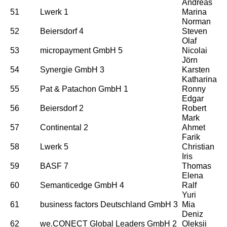
Andreas
51
Lwerk 1
Marina
Norman
52
Beiersdorf 4
Steven
Olaf
53
micropayment GmbH 5
Nicolai
Jörn
54
Synergie GmbH 3
Karsten
Katharina
55
Pat & Patachon GmbH 1
Ronny
Edgar
56
Beiersdorf 2
Robert
Mark
57
Continental 2
Ahmet
Farik
58
Lwerk 5
Christian
Iris
59
BASF 7
Thomas
Elena
60
Semanticedge GmbH 4
Ralf
Yuri
61
business factors Deutschland GmbH 3
Mia
Deniz
62
we.CONECT Global Leaders GmbH 2
Oleksii